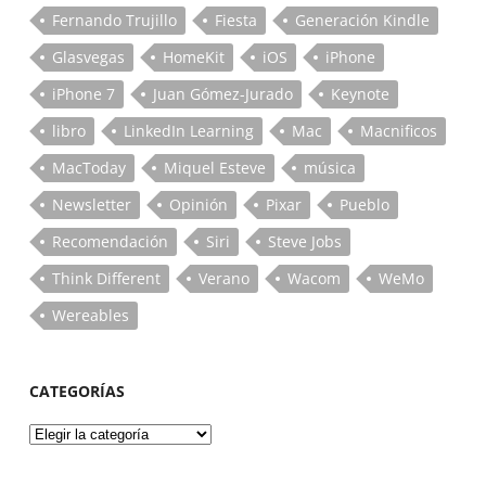
Fernando Trujillo
Fiesta
Generación Kindle
Glasvegas
HomeKit
iOS
iPhone
iPhone 7
Juan Gómez-Jurado
Keynote
libro
LinkedIn Learning
Mac
Macnificos
MacToday
Miquel Esteve
música
Newsletter
Opinión
Pixar
Pueblo
Recomendación
Siri
Steve Jobs
Think Different
Verano
Wacom
WeMo
Wereables
CATEGORÍAS
Categorías