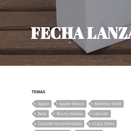
FECHA LANZ
TEMAS
Apple
Apple Watch
Bamboo Slate
Beta
Bruno Nievas
canción
Canción recomendada
Crazy Ones