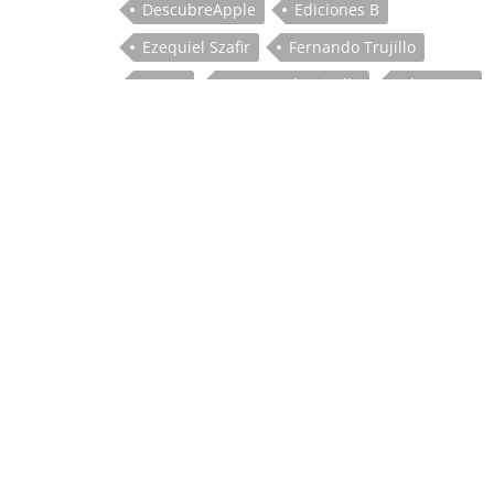
DescubreApple
Ediciones B
Ezequiel Szafir
Fernando Trujillo
Fiesta
Generación Kindle
Glasvegas
HomeKit
iOS
iPhone
iPhone 7
Juan Gómez-Jurado
Keynote
libro
LinkedIn Learning
Mac
Macnificos
MacToday
Miquel Esteve
música
Newsletter
Opinión
Pixar
Pueblo
Recomendación
Siri
Steve Jobs
Think Different
Verano
Wacom
WeMo
Wereables
CATEGORÍAS