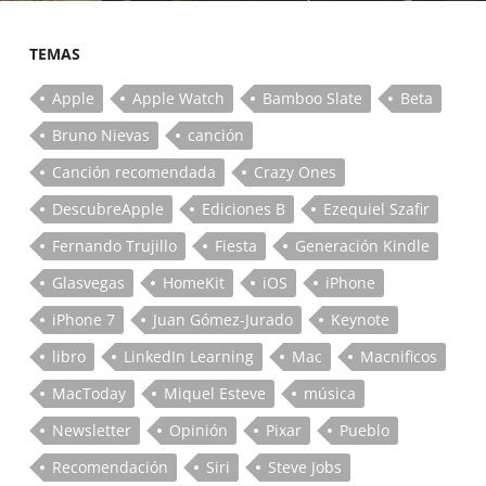
TEMAS
Apple
Apple Watch
Bamboo Slate
Beta
Bruno Nievas
canción
Canción recomendada
Crazy Ones
DescubreApple
Ediciones B
Ezequiel Szafir
Fernando Trujillo
Fiesta
Generación Kindle
Glasvegas
HomeKit
iOS
iPhone
iPhone 7
Juan Gómez-Jurado
Keynote
libro
LinkedIn Learning
Mac
Macnificos
MacToday
Miquel Esteve
música
Newsletter
Opinión
Pixar
Pueblo
Recomendación
Siri
Steve Jobs